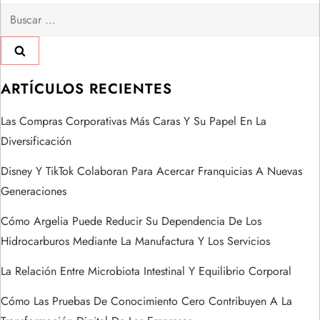
Buscar:
a
c
i
ARTÍCULOS RECIENTES
ó
Las Compras Corporativas Más Caras Y Su Papel En La
Diversificación
n
Disney Y TikTok Colaboran Para Acercar Franquicias A Nuevas
d
Generaciones
e
Cómo Argelia Puede Reducir Su Dependencia De Los
Hidrocarburos Mediante La Manufactura Y Los Servicios
e
La Relación Entre Microbiota Intestinal Y Equilibrio Corporal
n
Cómo Las Pruebas De Conocimiento Cero Contribuyen A La