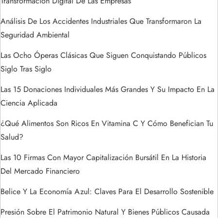
t
Transformación Digital De Las Empresas
Análisis De Los Accidentes Industriales Que Transformaron La
r
Seguridad Ambiental
a
Las Ocho Óperas Clásicas Que Siguen Conquistando Públicos
Siglo Tras Siglo
d
Las 15 Donaciones Individuales Más Grandes Y Su Impacto En La
a
Ciencia Aplicada
s
¿Qué Alimentos Son Ricos En Vitamina C Y Cómo Benefician Tu
Salud?
Las 10 Firmas Con Mayor Capitalización Bursátil En La Historia
Del Mercado Financiero
Belice Y La Economía Azul: Claves Para El Desarrollo Sostenible
Presión Sobre El Patrimonio Natural Y Bienes Públicos Causada