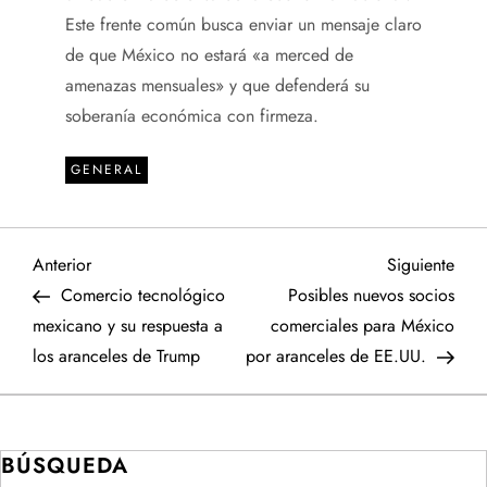
Este frente común busca enviar un mensaje claro
de que México no estará «a merced de
amenazas mensuales» y que defenderá su
soberanía económica con firmeza.
GENERAL
N
Entrada
Sigu
Anterior
Siguiente
anterior
entr
Comercio tecnológico
Posibles nuevos socios
a
mexicano y su respuesta a
comerciales para México
los aranceles de Trump
por aranceles de EE.UU.
v
e
BÚSQUEDA
g