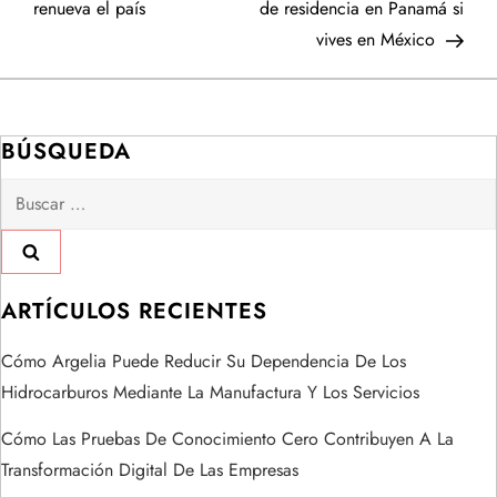
renueva el país
de residencia en Panamá si
v
vives en México
e
g
BÚSQUEDA
a
Buscar:
c
i
ARTÍCULOS RECIENTES
ó
Cómo Argelia Puede Reducir Su Dependencia De Los
n
Hidrocarburos Mediante La Manufactura Y Los Servicios
d
Cómo Las Pruebas De Conocimiento Cero Contribuyen A La
Transformación Digital De Las Empresas