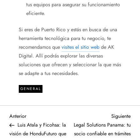
tus equipos para asegurar su funcionamiento
eficiente.
Si eres de
Puerto Rico
y estás en busca de una
herramienta tecnológica para tu negocio, te
recomendamos que
visites el sitio web
de AK
Digital. Allí podrás explorar las diversas
soluciones que ofrecen y seleccionar la que más
se adapte a tus necesidades.
GENERAL
N
Entrada
Sigu
Anterior
Siguiente
anterior
entr
Luis Atala y Ficohsa: la
Legal Solutions Panama: tu
a
visión de HonduFuturo que
socio confiable en trámites