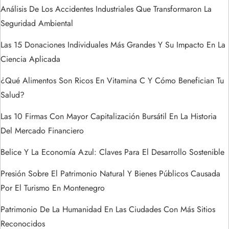
e
Análisis De Los Accidentes Industriales Que Transformaron La
e
Seguridad Ambiental
n
Las 15 Donaciones Individuales Más Grandes Y Su Impacto En La
Ciencia Aplicada
t
¿Qué Alimentos Son Ricos En Vitamina C Y Cómo Benefician Tu
r
Salud?
a
Las 10 Firmas Con Mayor Capitalización Bursátil En La Historia
Del Mercado Financiero
d
Belice Y La Economía Azul: Claves Para El Desarrollo Sostenible
a
Presión Sobre El Patrimonio Natural Y Bienes Públicos Causada
s
Por El Turismo En Montenegro
Patrimonio De La Humanidad En Las Ciudades Con Más Sitios
Reconocidos