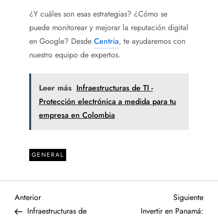
¿Y cuáles son esas estrategias? ¿Cómo se
puede monitorear y mejorar la reputación digital
en Google? Desde
Centria
, te ayudaremos con
nuestro equipo de expertos.
Leer más
Infraestructuras de TI -
Protección electrónica a medida para tu
empresa en Colombia
GENERAL
N
Entrada
Sigu
Anterior
Siguiente
anterior
entr
Infraestructuras de
Invertir en Panamá: