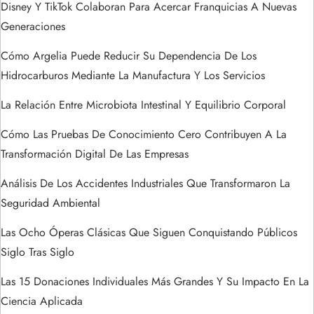
Disney Y TikTok Colaboran Para Acercar Franquicias A Nuevas
e
Generaciones
e
Cómo Argelia Puede Reducir Su Dependencia De Los
Hidrocarburos Mediante La Manufactura Y Los Servicios
n
La Relación Entre Microbiota Intestinal Y Equilibrio Corporal
t
Cómo Las Pruebas De Conocimiento Cero Contribuyen A La
r
Transformación Digital De Las Empresas
a
Análisis De Los Accidentes Industriales Que Transformaron La
Seguridad Ambiental
d
Las Ocho Óperas Clásicas Que Siguen Conquistando Públicos
a
Siglo Tras Siglo
s
Las 15 Donaciones Individuales Más Grandes Y Su Impacto En La
Ciencia Aplicada