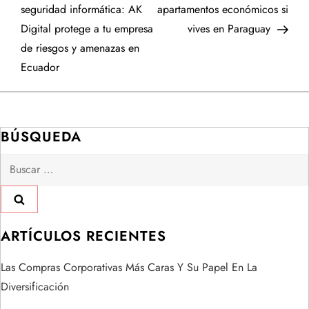
a
seguridad informática: AK
apartamentos económicos si
Digital protege a tu empresa
vives en Paraguay
v
de riesgos y amenazas en
e
Ecuador
g
a
BÚSQUEDA
Buscar:
c
i
ó
ARTÍCULOS RECIENTES
n
Las Compras Corporativas Más Caras Y Su Papel En La
Diversificación
d