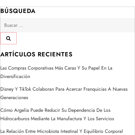
g
BÚSQUEDA
a
Buscar:
c
i
ARTÍCULOS RECIENTES
ó
Las Compras Corporativas Más Caras Y Su Papel En La
n
Diversificación
d
Disney Y TikTok Colaboran Para Acercar Franquicias A Nuevas
Generaciones
e
Cómo Argelia Puede Reducir Su Dependencia De Los
e
Hidrocarburos Mediante La Manufactura Y Los Servicios
n
La Relación Entre Microbiota Intestinal Y Equilibrio Corporal