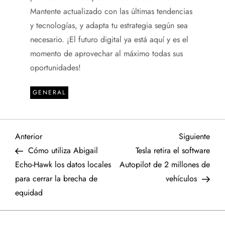
Mantente actualizado con las últimas tendencias
y tecnologías, y adapta tu estrategia según sea
necesario. ¡El futuro digital ya está aquí y es el
momento de aprovechar al máximo todas sus
oportunidades!
GENERAL
N
Entrada
Sigu
Anterior
Siguiente
anterior
entr
Cómo utiliza Abigail
Tesla retira el software
a
Echo-Hawk los datos locales
Autopilot de 2 millones de
para cerrar la brecha de
vehículos
v
equidad
e