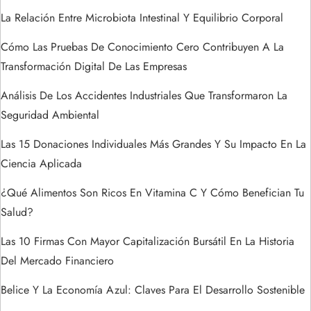
n
La Relación Entre Microbiota Intestinal Y Equilibrio Corporal
d
Cómo Las Pruebas De Conocimiento Cero Contribuyen A La
e
Transformación Digital De Las Empresas
Análisis De Los Accidentes Industriales Que Transformaron La
e
Seguridad Ambiental
n
Las 15 Donaciones Individuales Más Grandes Y Su Impacto En La
t
Ciencia Aplicada
¿Qué Alimentos Son Ricos En Vitamina C Y Cómo Benefician Tu
r
Salud?
a
Las 10 Firmas Con Mayor Capitalización Bursátil En La Historia
Del Mercado Financiero
d
Belice Y La Economía Azul: Claves Para El Desarrollo Sostenible
a