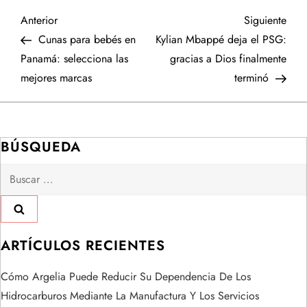
N
Entrada
Sigu
Anterior
Siguiente
anterior
entr
Cunas para bebés en
Kylian Mbappé deja el PSG:
a
Panamá: selecciona las
gracias a Dios finalmente
mejores marcas
terminó
v
e
BÚSQUEDA
g
Buscar:
a
c
i
ARTÍCULOS RECIENTES
ó
Cómo Argelia Puede Reducir Su Dependencia De Los
Hidrocarburos Mediante La Manufactura Y Los Servicios