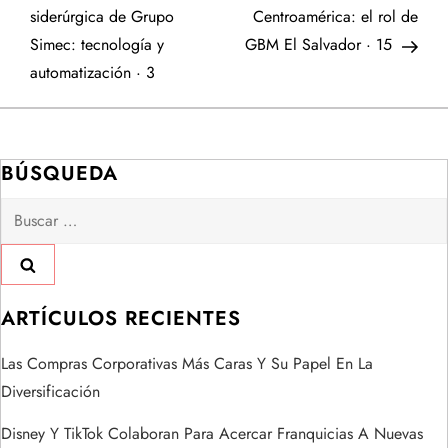
a
siderúrgica de Grupo
Centroamérica: el rol de
Simec: tecnología y
GBM El Salvador · 15
v
automatización · 3
e
g
BÚSQUEDA
a
Buscar:
c
i
ARTÍCULOS RECIENTES
ó
Las Compras Corporativas Más Caras Y Su Papel En La
n
Diversificación
d
Disney Y TikTok Colaboran Para Acercar Franquicias A Nuevas