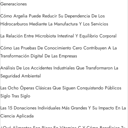
Generaciones
e
Cómo Argelia Puede Reducir Su Dependencia De Los
e
Hidrocarburos Mediante La Manufactura Y Los Servicios
n
La Relación Entre Microbiota Intestinal Y Equilibrio Corporal
t
Cómo Las Pruebas De Conocimiento Cero Contribuyen A La
Transformación Digital De Las Empresas
r
Análisis De Los Accidentes Industriales Que Transformaron La
a
Seguridad Ambiental
Las Ocho Óperas Clásicas Que Siguen Conquistando Públicos
d
Siglo Tras Siglo
a
Las 15 Donaciones Individuales Más Grandes Y Su Impacto En La
s
Ciencia Aplicada
¿Qué Alimentos Son Ricos En Vitamina C Y Cómo Benefician Tu