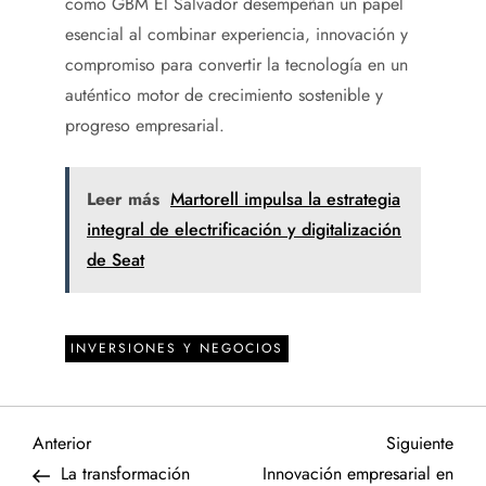
como GBM El Salvador desempeñan un papel
esencial al combinar experiencia, innovación y
compromiso para convertir la tecnología en un
auténtico motor de crecimiento sostenible y
progreso empresarial.
Leer más
Martorell impulsa la estrategia
integral de electrificación y digitalización
de Seat
INVERSIONES Y NEGOCIOS
N
Entrada
Sigu
Anterior
Siguiente
anterior
entr
La transformación
Innovación empresarial en