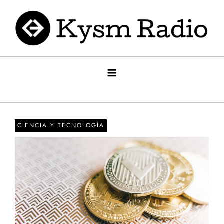
Saltar
al
contenido
Kysm radio
Kysm Radio
CIENCIA Y TECNOLOGÍA