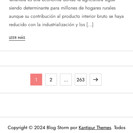
siendo determinante para millones de hogares rurales
aunque su contribución al producto interior bruto se haya
reducido con la industrialización y los […]
LEER MÁS
P
Página
Página
Página
Página
1
2
…
263
a
siguiente
g
i
Copyright © 2024 Blog Storm por
Kantipur Themes
. Todos