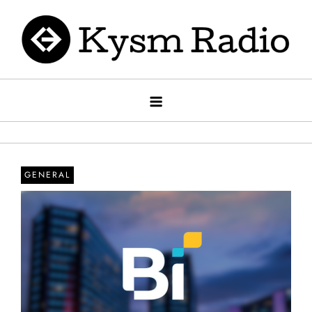
Saltar
al
contenido
Kysm radio
Kysm Radio
GENERAL